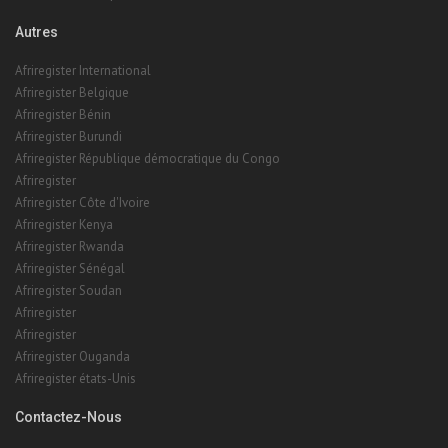
Autres
Afriregister International
Afriregister Belgique
Afriregister Bénin
Afriregister Burundi
Afriregister République démocratique du Congo
Afriregister
Afriregister Côte d'Ivoire
Afriregister Kenya
Afriregister Rwanda
Afriregister Sénégal
Afriregister Soudan
Afriregister
Afriregister
Afriregister Ouganda
Afriregister états-Unis
Contactez-Nous