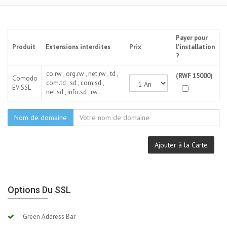
Payer pour
Produit
Extensions interdites
Prix
l'installation
?
co.rw , org.rw , net.rw , td ,
(RWF 15000)
Comodo
com.td , sd , com.sd ,
EV SSL
net.sd , info.sd , rw
Nom de domaine
Ajouter à la Carte
Options Du SSL
Green Address Bar