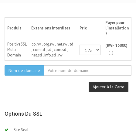
Payer pour
Produit
Extensions interdites
Prix
l'installation
?
PositiveSSL
co.rw , org.rw , net.rw , td
(RWF 15000)
Multi-
, com.td , sd , com.sd ,
Domain
net.sd , info.sd , rw
Nom de domaine
Ajouter à la Carte
Options Du SSL
Site Seal