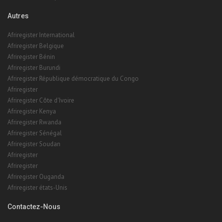
Autres
Afriregister International
Afriregister Belgique
Afriregister Bénin
Afriregister Burundi
Afriregister République démocratique du Congo
Afriregister
Afriregister Côte d'Ivoire
Afriregister Kenya
Afriregister Rwanda
Afriregister Sénégal
Afriregister Soudan
Afriregister
Afriregister
Afriregister Ouganda
Afriregister états-Unis
Contactez-Nous